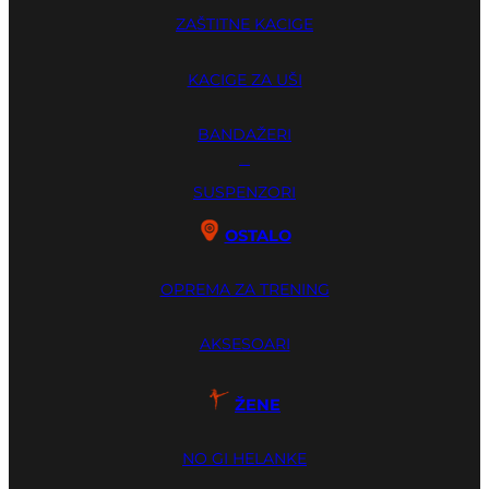
ZAŠTITNE KACIGE
KACIGE ZA UŠI
BANDAŽERI
GUME ZA ZUBE
SUSPENZORI
OSTALO
OPREMA ZA TRENING
AKSESOARI
ŽENE
NO GI HELANKE