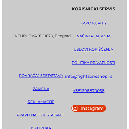
KORISNIČKI SERVIS
KAKO KUPITI?
NEHRUOVA 91, 11070, Beograd
NAČINI PLAĆANJA
USLOVI KORIŠĆENJA
POLITIKA PRIVATNOSTI
POVRAĆAJ SREDSTAVA
info@fightzoneshop.rs
ZAMENA
+381698870058
REKLAMACIJE
Instagram
PRAVO NA ODUSTAJANJE
ISPORUKA