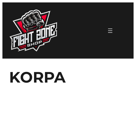
Skoči
na
sadržaj
KORPA