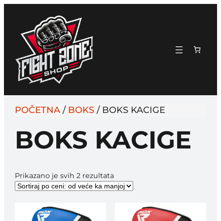
POČETNA
/
BOKS
/ BOKS KACIGE
BOKS KACIGE
Sortirano
Prikazano je svih 2 rezultata
po
ceni:
od
više