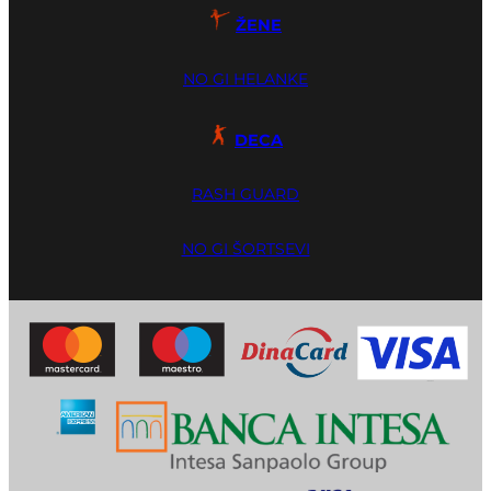
ŽENE
NO GI HELANKE
DECA
RASH GUARD
NO GI ŠORTSEVI