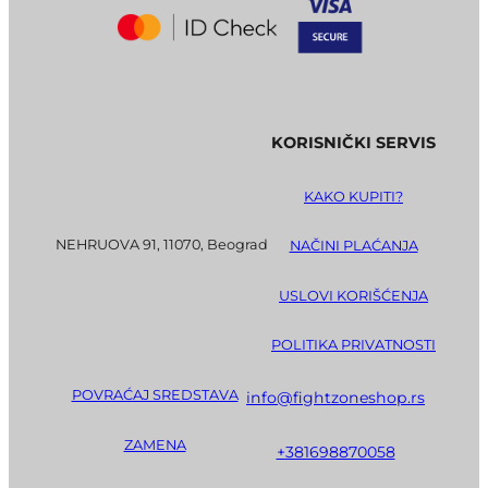
KORISNIČKI SERVIS
KAKO KUPITI?
NEHRUOVA 91, 11070, Beograd
NAČINI PLAĆANJA
USLOVI KORIŠĆENJA
POLITIKA PRIVATNOSTI
POVRAĆAJ SREDSTAVA
info@fightzoneshop.rs
ZAMENA
+381698870058