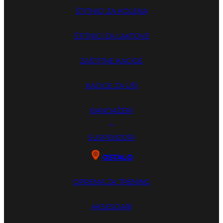
ŠTITNICI ZA KOLENA
ŠTITNICI ZA LAKTOVE
ZAŠTITNE KACIGE
KACIGE ZA UŠI
BANDAŽERI
GUME ZA ZUBE
SUSPENZORI
OSTALO
OPREMA ZA TRENING
AKSESOARI