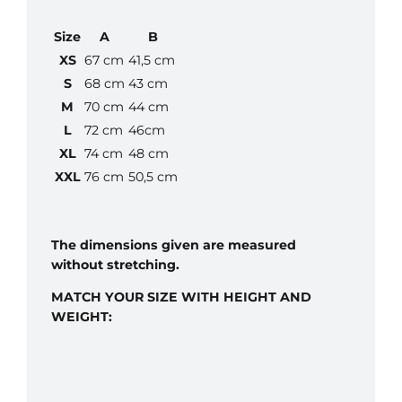
Size
A
B
XS
67 cm
41,5 cm
S
68 cm
43 cm
M
70 cm
44 cm
L
72 cm
46cm
XL
74 cm
48 cm
XXL
76 cm
50,5 cm
The dimensions given are measured
without stretching.
MATCH YOUR SIZE WITH HEIGHT AND
WEIGHT: