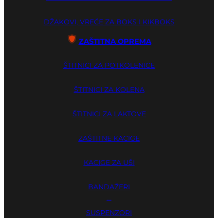
DŽAKOVI, VREĆE ZA BOKS I KIKBOKS
ZAŠTITNA OPREMA
ŠTITNICI ZA POTKOLENICE
ŠTITNICI ZA KOLENA
ŠTITNICI ZA LAKTOVE
ZAŠTITNE KACIGE
KACIGE ZA UŠI
BANDAŽERI
GUME ZA ZUBE
SUSPENZORI