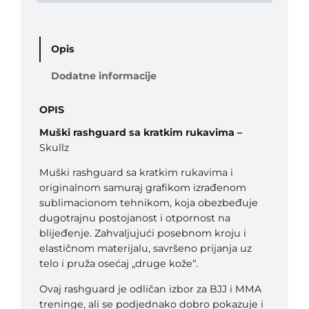
u
a
r
Opis
d
S
Dodatne informacije
k
u
OPIS
l
l
Muški rashguard sa kratkim rukavima –
z
Skullz
k
o
Muški rashguard sa kratkim rukavima i
l
originalnom samuraj grafikom izrađenom
i
sublimacionom tehnikom, koja obezbeđuje
č
dugotrajnu postojanost i otpornost na
i
blijeđenje. Zahvaljujući posebnom kroju i
n
elastičnom materijalu, savršeno prijanja uz
a
telo i pruža osećaj „druge kože“.
Ovaj rashguard je odličan izbor za BJJ i MMA
treninge, ali se podjednako dobro pokazuje i