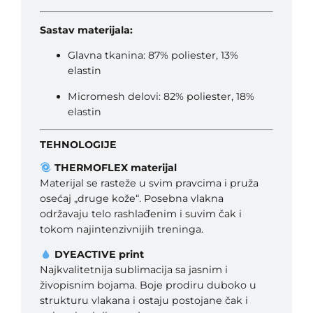
Sastav materijala:
Glavna tkanina: 87% poliester, 13%
elastin
Micromesh
delovi: 82% poliester, 18%
elastin
TEHNOLOGIJE
THERMOFLEX materijal
Materijal se rasteže u svim pravcima i pruža
osećaj „druge kože“. Posebna vlakna
održavaju telo rashlađenim i suvim čak i
tokom najintenzivnijih treninga.
DYEACTIVE print
Najkvalitetnija sublimacija sa jasnim i
živopisnim bojama. Boje prodiru duboko u
strukturu vlakana i ostaju postojane čak i