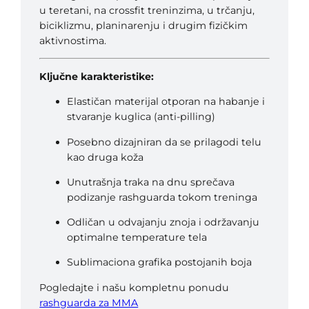
u teretani, na crossfit treninzima, u trčanju,
biciklizmu, planinarenju i drugim fizičkim
aktivnostima.
Ključne karakteristike:
Elastičan materijal otporan na habanje i
stvaranje kuglica (anti-pilling)
Posebno dizajniran da se prilagodi telu
kao druga koža
Unutrašnja traka na dnu sprečava
podizanje rashguarda tokom treninga
Odličan u odvajanju znoja i održavanju
optimalne temperature tela
Sublimaciona grafika postojanih boja
Pogledajte i našu kompletnu ponudu
rashguarda za MMA