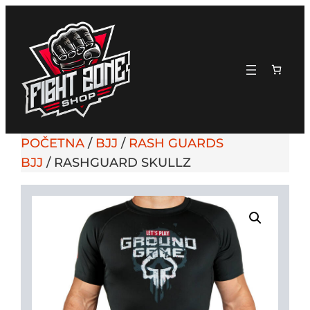
POČETNA
/
BJJ
/
RASH GUARDS
BJJ
/ RASHGUARD SKULLZ