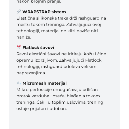
nakon brojnih pranja.
WRAPSTRAP sistem
Elastična silikonska traka drži rashguard na
mestu tokom treninga. Zahvaljujući ovoj
tehnologiji, materijal ne klizi naviše niti
naniže.
Flatlock šavovi
Ravni elastični šavovi ne iritiraju kožu i čine
opremu izdržljivom. Zahvaljujući Flatlock
tehnologiji, rashguard odoleva velikim
naprezanjima.
Micromesh materijal
Mikro perforacije omogućavaju odličan
protok vazduha i osećaj hlađenja tokom
treninga. Čak i u toplim uslovima, trening
ostaje prijatan i udoban.