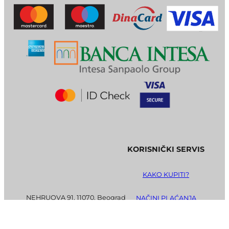
KORISNIČKI SERVIS
KAKO KUPITI?
NEHRUOVA 91, 11070, Beograd
NAČINI PLAĆANJA
USLOVI KORIŠĆENJA