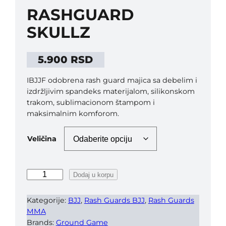
RASHGUARD
SKULLZ
5.900
RSD
IBJJF odobrena rash guard majica sa debelim i
izdržljivim spandeks materijalom, silikonskom
trakom, sublimacionom štampom i
maksimalnim komforom.
Veličina
R
Dodaj u korpu
a
s
Kategorije:
BJJ
, 
Rash Guards BJJ
, 
Rash Guards
h
MMA
G
Brands:
Ground Game