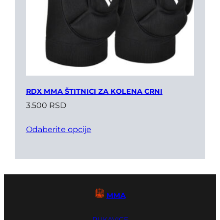
RDX MMA ŠTITNICI ZA KOLENA CRNI
3.500
RSD
Odaberite opcije
MMA
RUKAVICE