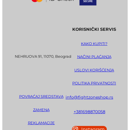
KORISNIČKI SERVIS
KAKO KUPITI?
NEHRUOVA 91, 11070, Beograd
NAČINI PLAĆANJA
USLOVI KORIŠĆENJA
POLITIKA PRIVATNOSTI
POVRAĆAJ SREDSTAVA
info@fightzoneshop.rs
ZAMENA
+381698870058
REKLAMACIJE
Instagram