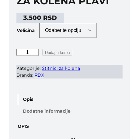
ZA KOLENA PLAVI
3.500
RSD
Veličina
R
Dodaj u korpu
D
X
Kategorije:
Štitnici za kolena
M
Brands:
RDX
M
A
Š
Opis
t
i
Dodatne informacije
t
n
OPIS
i
c