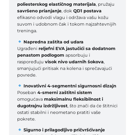
poliesterskog elastičnog materijala
, pružaju
a
savršeno prianjanje
, dok
QD1 postava
efikasno odvodi vlagu i održava vašu kožu
suvom i udobnom čak i tokom najzahtevnijih
treninga.
Napredna zaštita od udara
Ugrađeni
reljefni EVA jastučići sa dodatnom
penastom podlogom
apsorbuju i
raspoređuju
visok nivo udarnih šokova
,
smanjujući pritisak na kolena i sprečavajući
povrede.
Inovativni 4-segmentni sigurnosni dizajn
Poseban
4-smerni zaštitni sistem
omogućava
maksimalnu fleksibilnost i
dugotrajnu izdržljivost
, što znači da će štitnici
ostati stabilni i neometano pratiti vaše
pokrete.
Sigurno i prilagodljivo pričvršćivanje