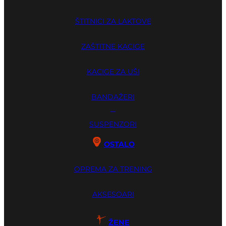
ŠTITNICI ZA LAKTOVE
ZAŠTITNE KACIGE
KACIGE ZA UŠI
BANDAŽERI
GUME ZA ZUBE
SUSPENZORI
OSTALO
OPREMA ZA TRENING
AKSESOARI
ŽENE