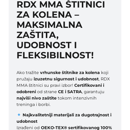
RDX MMA ŠTITNICI
i
z
ZA KOLENA –
a
k
MAKSIMALNA
o
ZAŠTITA,
l
e
UDOBNOST I
n
FLEKSIBILNOST!
a
P
l
a
Ako tražite
vrhunske štitnike za kolena
koji
v
pružaju
izuzetnu sigurnost i udobnost
, RDX
i
MMA štitnici su pravi izbor!
Certifikovani i
k
odobreni
od strane
CE i SATRA
, garantuju
o
najviši nivo zaštite
tokom intenzivnih
l
treninga i borbi.
i
Najkvalitetniji materijali za dugotrajnost i
č
udobnost
i
Izrađeni od
OEKO-TEX® sertifikovanog 100%
n