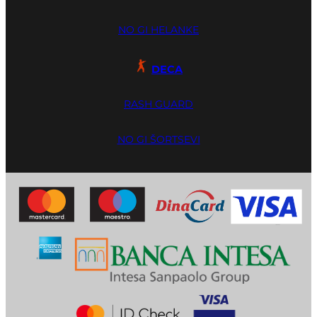
NO GI HELANKE
DECA
RASH GUARD
NO GI ŠORTSEVI