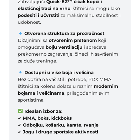
Zahvaljujući
Quick-EZ™ čičak kopči i
elastičnoj traci na vrhu
, štitnici se mogu lako
podesiti i učvrstiti
za maksimalnu stabilnost i
udobnost.
Otvorena struktura za prozračnost
Dizajnirani sa
otvorenim prstenom
koji
omogućava
bolju ventilaciju
i sprečava
prekomerno zagrevanje, čineći ih savršenim
za duže treninge.
Dostupni u više boja i veličina
Bez obzira na vaš stil i potrebe, RDX MMA
štitnici za kolena dolaze u raznim
modernim
bojama i veličinama
, prilagođenim svim
sportistima.
Idealan izbor za:
✔
MMA, boks, kickboks
✔
Odbojku, košarku, karate, rvanje
✔
Jogu i druge sportske aktivnosti