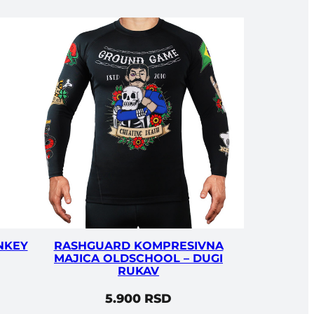
NKEY
RASHGUARD KOMPRESIVNA
MAJICA OLDSCHOOL – DUGI
RUKAV
5.900
RSD