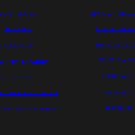
BOKS RUKAVICE
ŠTITNICI ZA POTKOL
BANDAŽERI
ŠTITNICI ZA KOLE
BOKS KACIGE
ŠTITNICI ZA LAKT
ZAŠTITNE KACIG
OKUSERI I DŽAKOVI
KACIGE ZA UŠI
OKUSERI ZA BOKS
BANDAŽERI
 ZA KIKBOKS I MUAY THAI
GUME ZA ZUBE
SUSPENZORI
VREĆE ZA BOKS I KIKBOKS