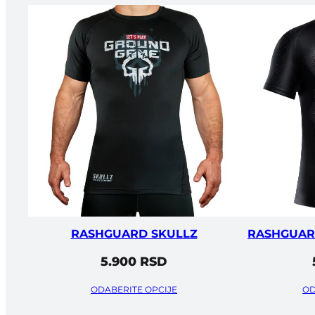
ceni:
od
više
ka
nižoj
RASHGUARD SKULLZ
RASHGUAR
5.900
RSD
ODABERITE OPCIJE
OD