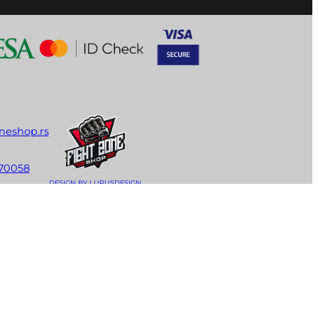
neshop.rs
70058
DESIGN BY LUPUSDESIGN
agram