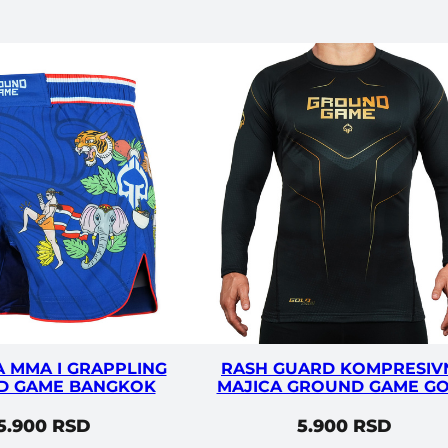
A MMA I GRAPPLING
RASH GUARD KOMPRESIV
D GAME BANGKOK
MAJICA GROUND GAME G
5.900
RSD
5.900
RSD