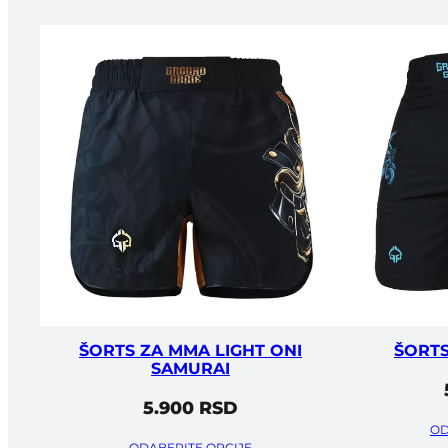
ŠORTS ZA MMA LIGHT ONI
ŠORTS
SAMURAI
5.900
RSD
OD
ODABERITE OPCIJE