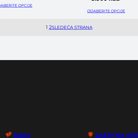
ABERITE OPCIJE
ODABERITE OPCIJE
1
2
SLEDEĆA STRANA
BOKS
ZAŠTITNA OP