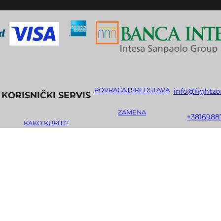
POVRAĆAJ SREDSTAVA
info@fightzo
KORISNIČKI SERVIS
ZAMENA
+3816988
KAKO KUPITI?
REKLAMACIJE
d
NAČINI PLAĆANJA
Inst
PRAVO NA ODUSTAJANJE
USLOVI KORIŠĆENJA
ISPORUKA
POLITIKA PRIVATNOSTI